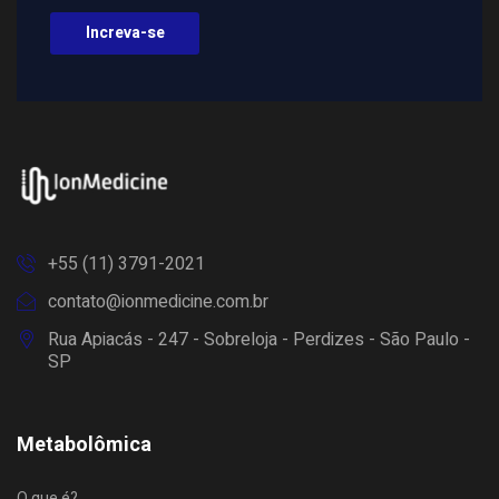
Increva-se
+55 (11) 3791-2021
contato@ionmedicine.com.br
Rua Apiacás - 247 - Sobreloja - Perdizes - São Paulo -
SP
Metabolômica
O que é?